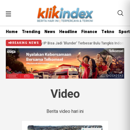
Home
Trending
News
Headline
Finance
Tekno
Sport
pa Kepergian Herry IP Bisa Jadi ‘Blunder’ Terbesar Bulu Tangkis Indonesia Deka
BREAKING NEWS
Video
Berita video hari ini