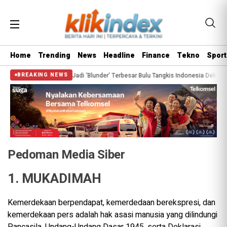
Home
Trending
News
Headline
Finance
Tekno
Sport
 Herry IP Bisa Jadi ‘Blunder’ Terbesar Bulu Tangkis Indonesia Dekade Ini
L
BREAKING NEWS
Pedoman Media Siber
1. MUKADIMAH
Kemerdekaan berpendapat, kemerdedaan berekspresi, dan
kemerdekaan pers adalah hak asasi manusia yang dilindungi
Pancasila, Undang-Undang Dasar 1945, serta Deklarasi