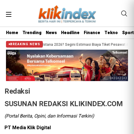
Home
Trending
News
Headline
Finance
Tekno
Sport
s War Tiket Pandang Istana 2026? Segini Estimasi Biaya Tiket Pesawat & Pengi
BREAKING NEWS
Redaksi
SUSUNAN REDAKSI KLIKINDEX.COM
(Portal Berita, Opini, dan Informasi Terkini)
PT Media Klik Digital