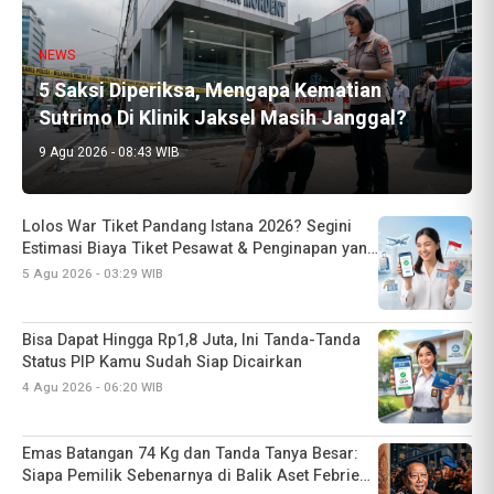
NEWS
5 Saksi Diperiksa, Mengapa Kematian
Sutrimo Di Klinik Jaksel Masih Janggal?
9 Agu 2026 - 08:43 WIB
Lolos War Tiket Pandang Istana 2026? Segini
Estimasi Biaya Tiket Pesawat & Penginapan yang
Wajib Disiapkan
5 Agu 2026 - 03:29 WIB
Bisa Dapat Hingga Rp1,8 Juta, Ini Tanda-Tanda
Status PIP Kamu Sudah Siap Dicairkan
4 Agu 2026 - 06:20 WIB
Emas Batangan 74 Kg dan Tanda Tanya Besar:
Siapa Pemilik Sebenarnya di Balik Aset Febrie