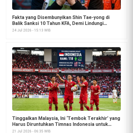
Fakta yang Disembunyikan Shin Tae-yong di
Balik Sanksi 10 Tahun KFA, Demi Lindungi
Pemain?
24 Jul 2026 - 15:13 WIB
Tinggalkan Malaysia, Ini ‘Tembok Terakhir’ yang
Harus Diruntuhkan Timnas Indonesia untuk
Kuasai Ranking FIFA ASEAN
21 Jul 2026 - 06:35 WIB