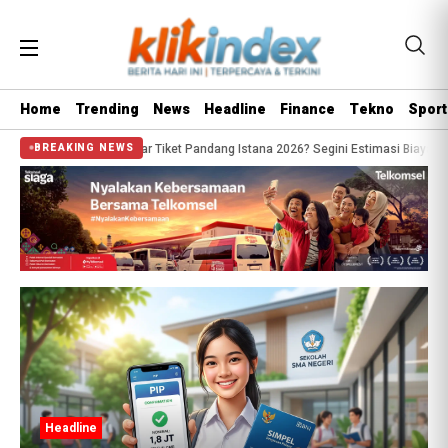
Home
Trending
News
Headline
Finance
Tekno
Sport
dang Istana 2026? Segini Estimasi Biaya Tiket Pesawat & Penginapan yang Waji
BREAKING NEWS
Headline