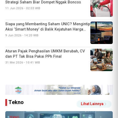
Strategi Saham Biar Dompet Nggak Boncos
11 Jun 2026 - 02:03 WIB
Siapa yang Membanting Saham UNIC? Mengintip
Aksi ‘Smart Money’ di Balik Kejatuhan Harga
Pasca-Dividen
9 Jun 2026 - 14:20 WIB
Aturan Pajak Penghasilan UMKM Berubah, CV
dan PT Tak Bisa Pakai PPh Final
31 Mei 2026 - 10:41 WIB
Tekno
Lihat Lainnya
TEKNO