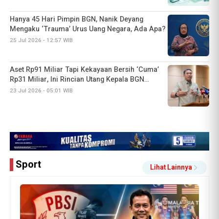
Hanya 45 Hari Pimpin BGN, Nanik Deyang
Mengaku ‘Trauma’ Urus Uang Negara, Ada Apa?
25 Jul 2026 - 12:57 WIB
Aset Rp91 Miliar Tapi Kekayaan Bersih ‘Cuma’
Rp31 Miliar, Ini Rincian Utang Kepala BGN
Sudaryono
23 Jul 2026 - 05:01 WIB
Sport
Lihat Lainnya