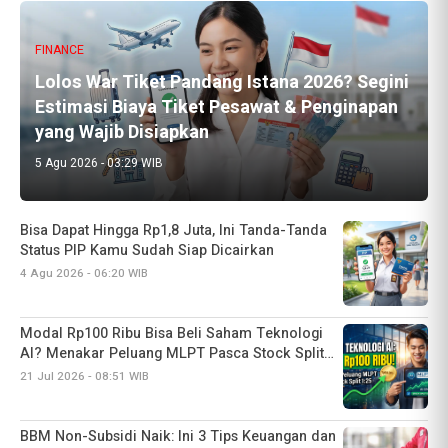
FINANCE
Lolos War Tiket Pandang Istana 2026? Segini
Estimasi Biaya Tiket Pesawat & Penginapan
yang Wajib Disiapkan
5 Agu 2026 - 03:29 WIB
Bisa Dapat Hingga Rp1,8 Juta, Ini Tanda-Tanda
Status PIP Kamu Sudah Siap Dicairkan
4 Agu 2026 - 06:20 WIB
Modal Rp100 Ribu Bisa Beli Saham Teknologi
AI? Menakar Peluang MLPT Pasca Stock Split
1:25
21 Jul 2026 - 08:51 WIB
BBM Non-Subsidi Naik: Ini 3 Tips Keuangan dan