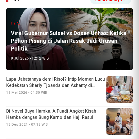
HYPE
Viral Gubernur Sulsel vs Dosen Unhas: Ketika
Pohon Pisang di Jalan Rusak Jadi Urusan
Politik
9 Jul 2026 - 12:12 WIB
Lupa Jabatannya demi Risol? Intip Momen Lucu
Kedekatan Sherly Tjoanda dan Ashanty di
Cinere
19 Mei 2026 - 04:30 WIB
Di Novel Buya Hamka, A Fuadi Angkat Kisah
Hamka dengan Bung Karno dan Haji Rasul
13 Des 2021 - 07:18 WIB