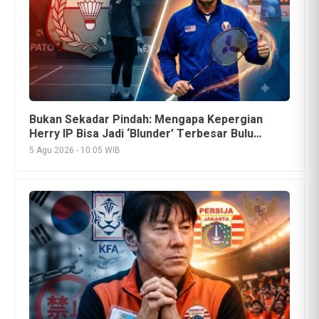
Bukan Sekadar Pindah: Mengapa Kepergian
Herry IP Bisa Jadi ‘Blunder’ Terbesar Bulu
Tangkis Indonesia Dekade Ini
5 Agu 2026 - 10:05 WIB