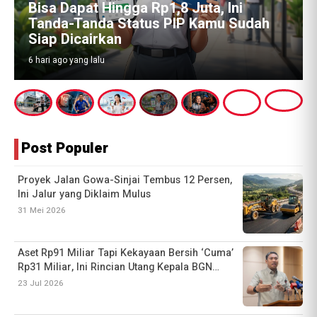
Emas Batangan 74 Kg dan Tanda Tanya
Besar: Siapa Pemilik Sebenarnya di
Balik Aset Febrie Adriansyah?
1 minggu ago yang lalu
Post Populer
Proyek Jalan Gowa-Sinjai Tembus 12 Persen,
Ini Jalur yang Diklaim Mulus
31 Mei 2026
Aset Rp91 Miliar Tapi Kekayaan Bersih ‘Cuma’
Rp31 Miliar, Ini Rincian Utang Kepala BGN
Sudaryono
23 Jul 2026