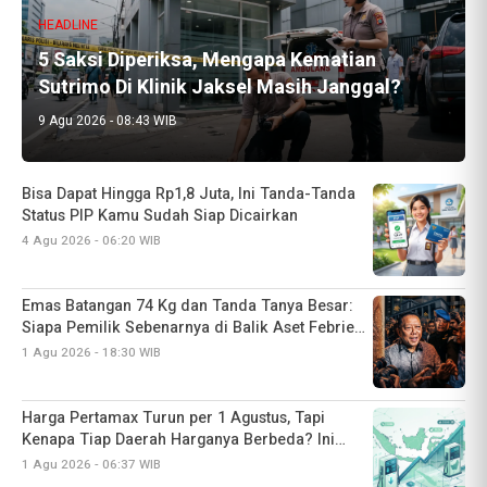
HEADLINE
5 Saksi Diperiksa, Mengapa Kematian
Sutrimo Di Klinik Jaksel Masih Janggal?
9 Agu 2026 - 08:43 WIB
Bisa Dapat Hingga Rp1,8 Juta, Ini Tanda-Tanda
Status PIP Kamu Sudah Siap Dicairkan
4 Agu 2026 - 06:20 WIB
Emas Batangan 74 Kg dan Tanda Tanya Besar:
Siapa Pemilik Sebenarnya di Balik Aset Febrie
Adriansyah?
1 Agu 2026 - 18:30 WIB
Harga Pertamax Turun per 1 Agustus, Tapi
Kenapa Tiap Daerah Harganya Berbeda? Ini
Alasannya
1 Agu 2026 - 06:37 WIB