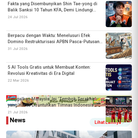
Fakta yang Disembunyikan Shin Tae-yong di
Balik Sanksi 10 Tahun KFA, Demi Lindungi
Pemain?
24 Jul 2026
Berpacu dengan Waktu: Menelusuri Efek
Domino Restrukturisasi APBN Pasca-Putusan
MK Soal Dana Pendidikan
31 Jul 2026
5 AI Tools Gratis untuk Membuat Konten:
Revolusi Kreativitas di Era Digital
22 Mar 2026
Tinggalkan Malaysia, Ini ‘Tembok Terakhir’
yang Harus Diruntuhkan Timnas Indonesia
untuk Kuasai Ranking FIFA ASEAN
21 Jul 2026
klikindex
News
Lihat Lainnya