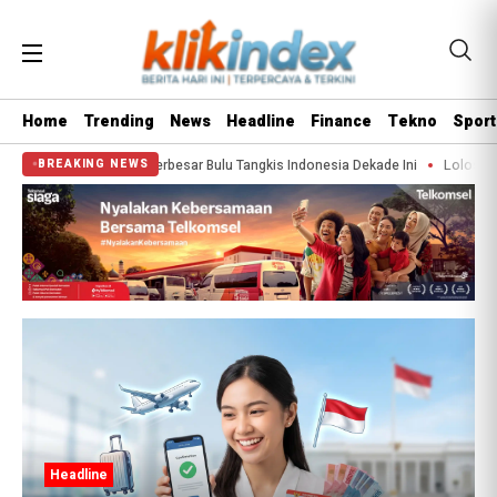
Home
Trending
News
Headline
Finance
Tekno
Sport
lunder’ Terbesar Bulu Tangkis Indonesia Dekade Ini
Lolos War Tiket Pandang
BREAKING NEWS
Headline