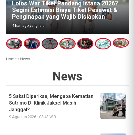
Lolos War Tiket Pandang Istana 2026?
B
Segini Estimasi Biaya Tiket Pesawat &
T
Penginapan yang Wajib Disiapkan
S
4 hari ago yang lalu
5
Home
»
News
News
5 Saksi Diperiksa, Mengapa Kematian
Sutrimo Di Klinik Jaksel Masih
Janggal?
9 Agustus 2026 - 08:43 WIB