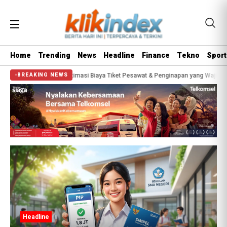
Home
Trending
News
Headline
Finance
Tekno
Sport
Segini Estimasi Biaya Tiket Pesawat & Penginapan yang Wajib Disiapkan
Bis
BREAKING NEWS
Headline