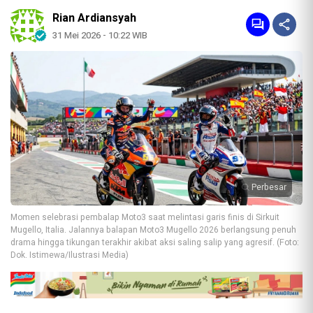
Rian Ardiansyah
31 Mei 2026 - 10:22 WIB
Perbesar
Momen selebrasi pembalap Moto3 saat melintasi garis finis di Sirkuit
Mugello, Italia. Jalannya balapan Moto3 Mugello 2026 berlangsung penuh
drama hingga tikungan terakhir akibat aksi saling salip yang agresif. (Foto:
Dok. Istimewa/Ilustrasi Media)