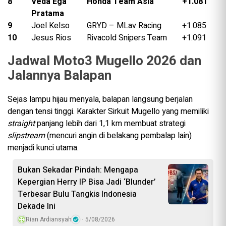
8
Veda Ega
Honda Team Asia
+1.081
Pratama
9
Joel Kelso
GRYD – MLav Racing
+1.085
10
Jesus Rios
Rivacold Snipers Team
+1.091
Jadwal Moto3 Mugello 2026 dan
Jalannya Balapan
Sejas lampu hijau menyala, balapan langsung berjalan
dengan tensi tinggi. Karakter Sirkuit Mugello yang memiliki
straight
panjang lebih dari 1,1 km membuat strategi
slipstream
(mencuri angin di belakang pembalap lain)
menjadi kunci utama.
Bukan Sekadar Pindah: Mengapa
Kepergian Herry IP Bisa Jadi ‘Blunder’
Terbesar Bulu Tangkis Indonesia
Dekade Ini
Rian Ardiansyah
5/08/2026