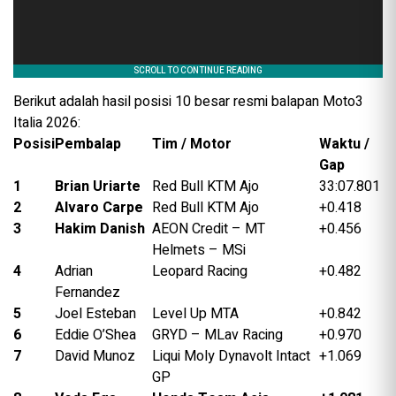
Berikut adalah hasil posisi 10 besar resmi balapan Moto3
Italia 2026:
Posisi
Pembalap
Tim / Motor
Waktu /
Gap
1
Brian Uriarte
Red Bull KTM Ajo
33:07.801
2
Alvaro Carpe
Red Bull KTM Ajo
+0.418
3
Hakim Danish
AEON Credit – MT
+0.456
Helmets – MSi
4
Adrian
Leopard Racing
+0.482
Fernandez
5
Joel Esteban
Level Up MTA
+0.842
6
Eddie O’Shea
GRYD – MLav Racing
+0.970
7
David Munoz
Liqui Moly Dynavolt Intact
+1.069
GP