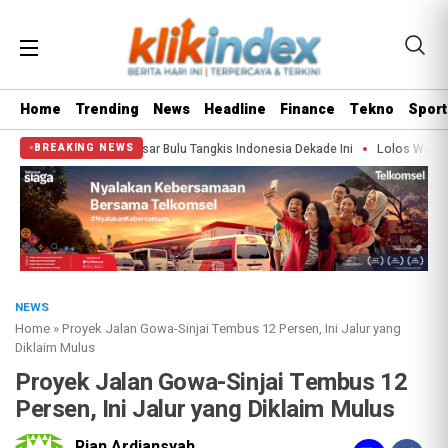
Home
Trending
News
Headline
Finance
Tekno
Sport
r’ Terbesar Bulu Tangkis Indonesia Dekade Ini
Lolos War Tiket Pandang Ista
BREAKING NEWS
NEWS
Home
»
Proyek Jalan Gowa-Sinjai Tembus 12 Persen, Ini Jalur yang
Diklaim Mulus
Proyek Jalan Gowa-Sinjai Tembus 12
Persen, Ini Jalur yang Diklaim Mulus
Rian Ardiansyah