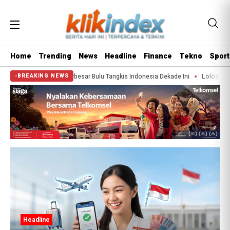
Home
Trending
News
Headline
Finance
Tekno
Sport
‘Blunder’ Terbesar Bulu Tangkis Indonesia Dekade Ini
Lolos War Tiket Panda
BREAKING NEWS
Headline