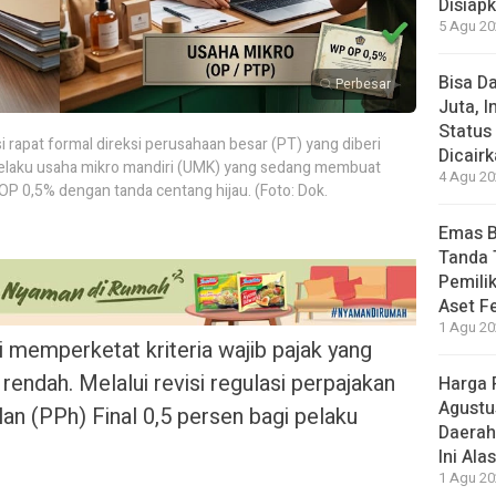
Disiap
5 Agu 20
Bisa D
Perbesar
Juta, 
Status
si rapat formal direksi perusahaan besar (PT) yang diberi
Dicair
pelaku usaha mikro mandiri (UMK) yang sedang membuat
4 Agu 20
P 0,5% dengan tanda centang hijau. (Foto: Dok.
Emas B
Tanda 
Pemilik
Aset F
1 Agu 20
memperketat kriteria wajib pajak yang
 rendah. Melalui revisi regulasi perpajakan
Harga 
Agustu
an (PPh) Final 0,5 persen bagi pelaku
Daerah
Ini Ala
1 Agu 20