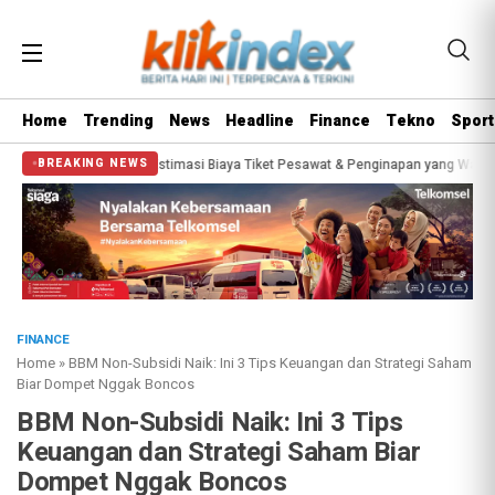
Home
Trending
News
Headline
Finance
Tekno
Sport
egini Estimasi Biaya Tiket Pesawat & Penginapan yang Wajib Disiapkan
Bisa
BREAKING NEWS
FINANCE
Home
»
BBM Non-Subsidi Naik: Ini 3 Tips Keuangan dan Strategi Saham
Biar Dompet Nggak Boncos
BBM Non-Subsidi Naik: Ini 3 Tips
Keuangan dan Strategi Saham Biar
Dompet Nggak Boncos