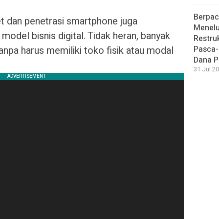
Berpac
t dan penetrasi smartphone juga
Menelu
del bisnis digital. Tidak heran, banyak
Restru
npa harus memiliki toko fisik atau modal
Pasca-
Dana P
31 Jul 20