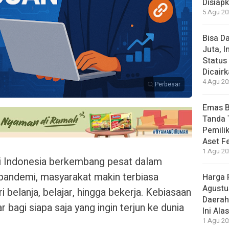
Disiap
5 Agu 20
Bisa D
Juta, 
Status
Dicair
4 Agu 20
Perbesar
Emas B
Tanda 
Pemilik
Aset F
1 Agu 20
 di Indonesia berkembang pesat dalam
 pandemi, masyarakat makin terbiasa
Harga 
Agustu
i belanja, belajar, hingga bekerja. Kebiasaan
Daerah
bagi siapa saja yang ingin terjun ke dunia
Ini Ala
1 Agu 20