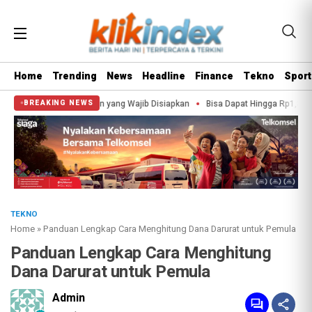
Home
Trending
News
Headline
Finance
Tekno
Sport
ng Wajib Disiapkan
Bisa Dapat Hingga Rp1,8 Juta, Ini Tanda-Tanda Status P
BREAKING NEWS
TEKNO
Home
»
Panduan Lengkap Cara Menghitung Dana Darurat untuk Pemula
Panduan Lengkap Cara Menghitung
Dana Darurat untuk Pemula
Admin