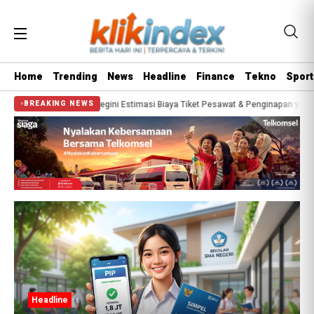
Home
Trending
News
Headline
Finance
Tekno
Sport
a 2026? Segini Estimasi Biaya Tiket Pesawat & Penginapan yang Wajib Disiapka
BREAKING NEWS
Headline