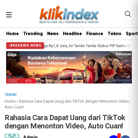
Home
Trending
News
Headline
Finance
Tekno
Sport
a Rp1,8 Juta, Ini Tanda-Tanda Status PIP Kamu Sudah Siap Dicairkan
Emas B
BREAKING NEWS
TEKNO
Home
»
Rahasia Cara Dapat Uang dari TikTok dengan Menonton Video,
Auto Cuan!
Rahasia Cara Dapat Uang dari TikTok
dengan Menonton Video, Auto Cuan!
1
Admin