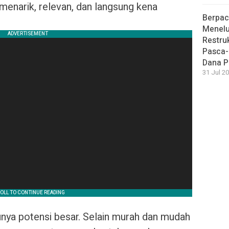
 menarik, relevan, dan langsung kena
Berpac
Menelu
Restru
Pasca-
Dana P
31 Jul 20
nya potensi besar. Selain murah dan mudah