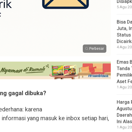
Disiap
5 Agu 20
Bisa D
Juta, 
Status
Dicair
4 Agu 20
Perbesar
Emas B
Tanda 
Pemilik
Aset F
1 Agu 20
ng gagal dibuka?
Harga 
derhana: karena
Agustu
Daerah
informasi yang masuk ke inbox setiap hari,
Ini Ala
1 Agu 20