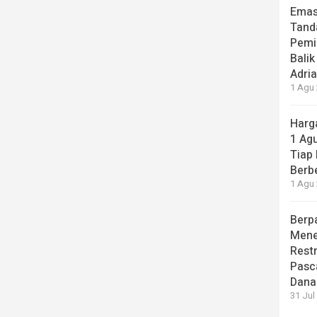
Emas
Tand
Pemi
Balik
Adri
1 Agu 
Harg
1 Ag
Tiap
Berb
1 Agu 
Berp
Mene
Rest
Pasc
Dana
31 Jul