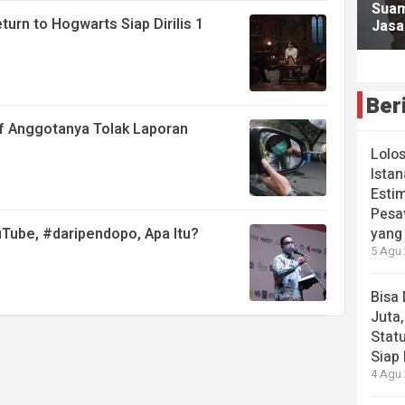
turn to Hogwarts Siap Dirilis 1
Ber
f Anggotanya Tolak Laporan
Lolo
Istan
Estim
Pesa
Tube, #daripendopo, Apa Itu?
yang
5 Agu 
Bisa
Juta,
Stat
Siap 
4 Agu 