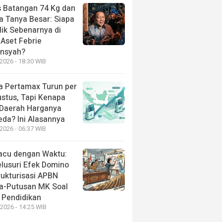
 Batangan 74 Kg dan
a Tanya Besar: Siapa
lik Sebenarnya di
 Aset Febrie
ansyah?
2026 - 18:30 WIB
a Pertamax Turun per
ustus, Tapi Kenapa
 Daerah Harganya
eda? Ini Alasannya
2026 - 06:37 WIB
acu dengan Waktu:
lusuri Efek Domino
rukturisasi APBN
a-Putusan MK Soal
 Pendidikan
 2026 - 14:25 WIB