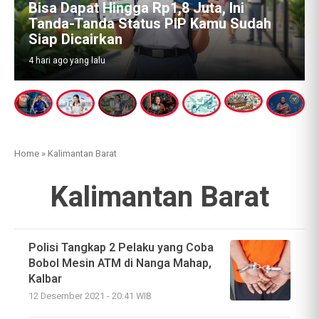
isa Dapat Hingga Rp1,8 Juta, Ini
Emas 
anda-Tanda Status PIP Kamu Sudah
Besar
iap Dicairkan
Balik
hari ago yang lalu
7 hari ago
Home
»
Kalimantan Barat
Kalimantan Barat
Polisi Tangkap 2 Pelaku yang Coba
Bobol Mesin ATM di Nanga Mahap,
Kalbar
12 Desember 2021 - 20:41 WIB