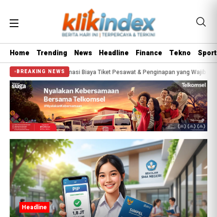
Home
Trending
News
Headline
Finance
Tekno
Sport
Segini Estimasi Biaya Tiket Pesawat & Penginapan yang Wajib Disiapkan
Bis
BREAKING NEWS
eadline
Headlin