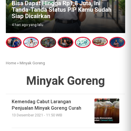
Bisa Dapat Hingga Rp1,8 Juta, Ini
Tanda-Tanda Status PIP Kamu Sudah
Siap Dicairkan
4 hari ago yang lalu
Home
»
Minyak Goreng
Minyak Goreng
Kemendag Cabut Larangan
Penjualan Minyak Goreng Curah
13 Desember 2021 - 11:50 WIB