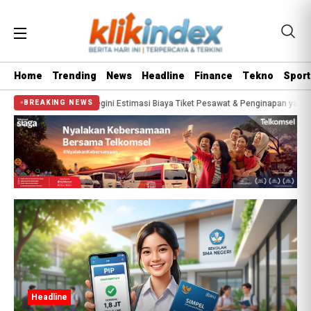
Home
Trending
News
Headline
Finance
Tekno
Sport
ana 2026? Segini Estimasi Biaya Tiket Pesawat & Penginapan yang Wajib Disiap
BREAKING NEWS
Headline