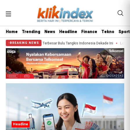
Home
Trending
News
Headline
Finance
Tekno
Sport
adi ‘Blunder’ Terbesar Bulu Tangkis Indonesia Dekade Ini
Lolos War Tiket P
BREAKING NEWS
Headline