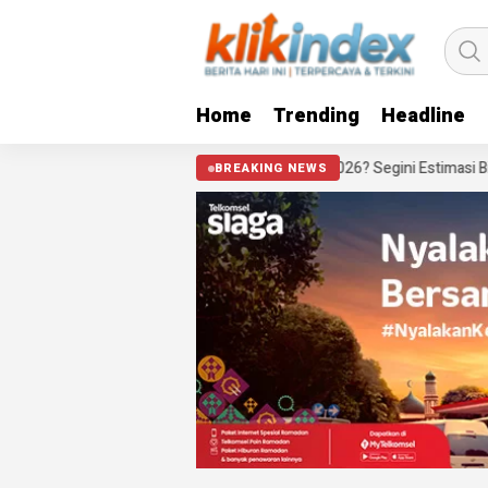
Home
Trending
Headline
Lolos War Tiket Pandang Istana 2026? Segini Estimasi Biaya Tiket Pes
BREAKING NEWS