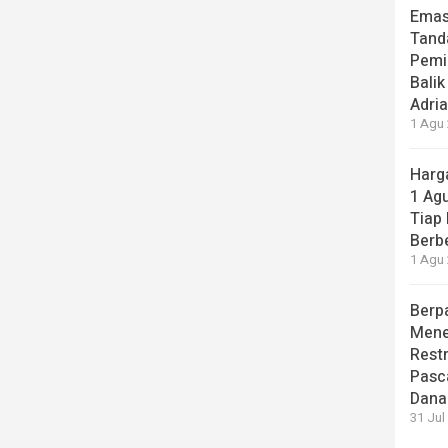
Emas
Tand
Pemi
Balik
Adri
1 Agu 
Harg
1 Ag
Tiap
Berb
1 Agu 
Berp
Mene
Rest
Pasc
Dana
31 Jul