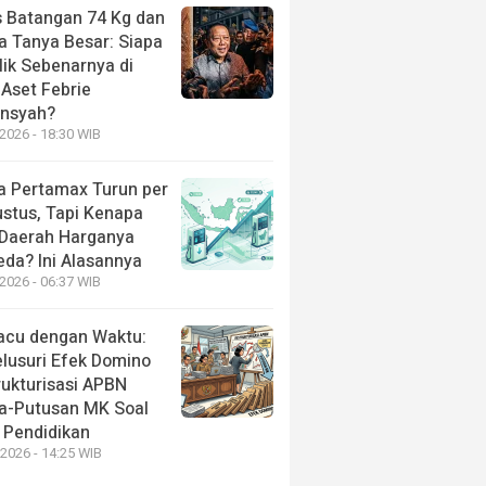
 Batangan 74 Kg dan
a Tanya Besar: Siapa
lik Sebenarnya di
 Aset Febrie
ansyah?
2026 - 18:30 WIB
a Pertamax Turun per
ustus, Tapi Kenapa
 Daerah Harganya
eda? Ini Alasannya
2026 - 06:37 WIB
acu dengan Waktu:
lusuri Efek Domino
rukturisasi APBN
a-Putusan MK Soal
 Pendidikan
 2026 - 14:25 WIB