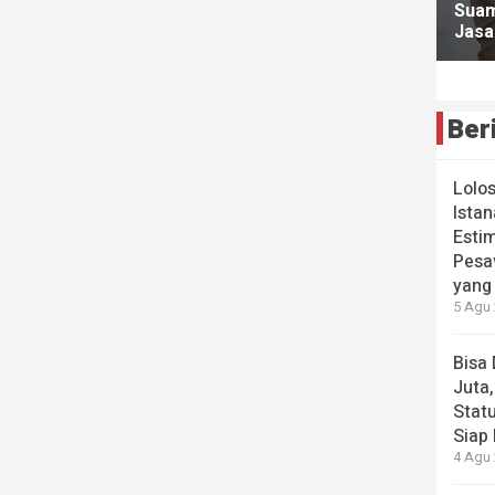
Ber
Lolo
Istan
Estim
Pesa
yang
5 Agu 
Bisa
Juta,
Stat
Siap 
4 Agu 