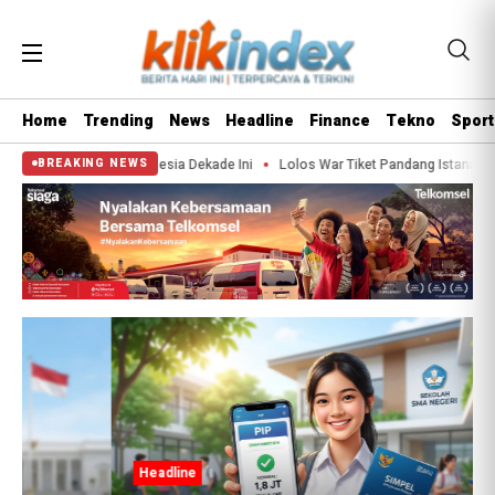
Home
Trending
News
Headline
Finance
Tekno
Sport
Tangkis Indonesia Dekade Ini
Lolos War Tiket Pandang Istana 2026? Segini E
BREAKING NEWS
Headline