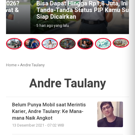
Bisa Dapat Hingga Rp1,8 Juta, Ini
Tanda-Tanda Status PIP Kamu Sudah
Siap Dicairkan
5 hari ago yang lalu
Home
»
Andre Taulany
Andre Taulany
Belum Punya Mobil saat Merintis
Karier, Andre Taulany: Ke Mana-
mana Naik Angkot
13 Desember 2021 - 07:02 WIB