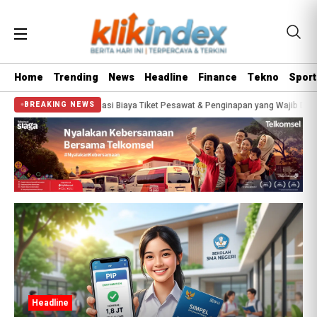
Home
Trending
News
Headline
Finance
Tekno
Sport
egini Estimasi Biaya Tiket Pesawat & Penginapan yang Wajib Disiapkan
Bisa
BREAKING NEWS
Headline