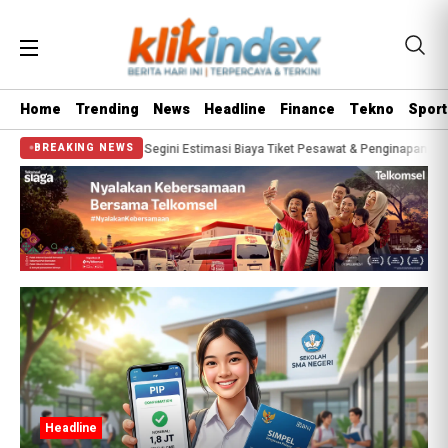
Home
Trending
News
Headline
Finance
Tekno
Sport
ana 2026? Segini Estimasi Biaya Tiket Pesawat & Penginapan yang Wajib Disiap
BREAKING NEWS
Headline