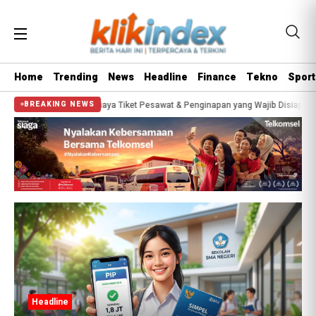
Home
Trending
News
Headline
Finance
Tekno
Sport
i Estimasi Biaya Tiket Pesawat & Penginapan yang Wajib Disiapkan
Bisa Dap
BREAKING NEWS
Headline