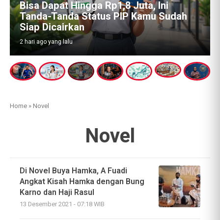
Emas Batangan 74 Kg dan Tanda Tanya
Besar: Siapa Pemilik Sebenarnya di
Balik Aset Febrie Adriansyah?
4 hari ago yang lalu
Home
»
Novel
Novel
Di Novel Buya Hamka, A Fuadi
Angkat Kisah Hamka dengan Bung
Karno dan Haji Rasul
13 Desember 2021 - 07:18 WIB