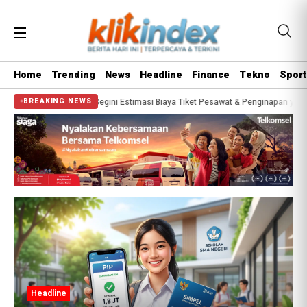
Home
Trending
News
Headline
Finance
Tekno
Sport
tana 2026? Segini Estimasi Biaya Tiket Pesawat & Penginapan yang Wajib Disia
BREAKING NEWS
Headline