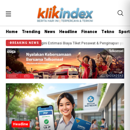
Home
Trending
News
Headline
Finance
Tekno
Sport
na 2026? Segini Estimasi Biaya Tiket Pesawat & Penginapan yang Wajib Disiapk
BREAKING NEWS
Headline