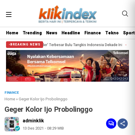
Home
Trending
News
Headline
Finance
Tekno
Sport
di ‘Blunder’ Terbesar Bulu Tangkis Indonesia Dekade Ini
Lolos War Tiket Pa
BREAKING NEWS
FINANCE
Home
»
Geger Kolor Ijo Probolinggo
Geger Kolor Ijo Probolinggo
adminklik
13 Des 2021 - 08:29 WIB