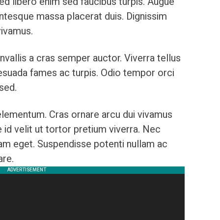
sed libero enim sed faucibus turpis. Augue
entesque massa placerat duis. Dignissim
vivamus.
nvallis a cras semper auctor. Viverra tellus
lesuada fames ac turpis. Odio tempor orci
 sed.
 elementum. Cras ornare arcu dui vivamus
 id velit ut tortor pretium viverra. Nec
lam eget. Suspendisse potenti nullam ac
are.