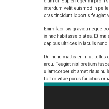
diam ut. Sapien eget mi proin 
interdum velit euismod in pell
cras tincidunt lobortis feugiat 
Enim facilisis gravida neque co
in hac habitasse platea. Et ma
dapibus ultrices in iaculis nunc
Dui nunc mattis enim ut tellus
arcu. Feugiat nisl pretium fusce
ullamcorper sit amet risus nul
tortor vitae purus faucibus orn