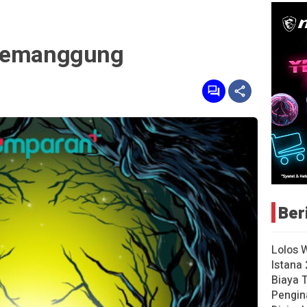
 Temanggung
Ber
Lolos 
Istana 
Biaya 
Pengin