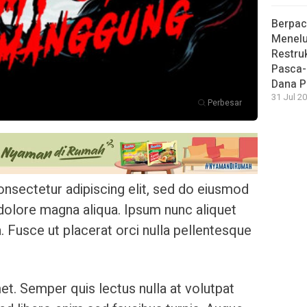
Berpac
Menelu
Restru
Pasca-
Dana P
31 Jul 20
Perbesar
nsectetur adipiscing elit, sed do eiusmod
 dolore magna aliqua. Ipsum nunc aliquet
. Fusce ut placerat orci nulla pellentesque
et. Semper quis lectus nulla at volutpat