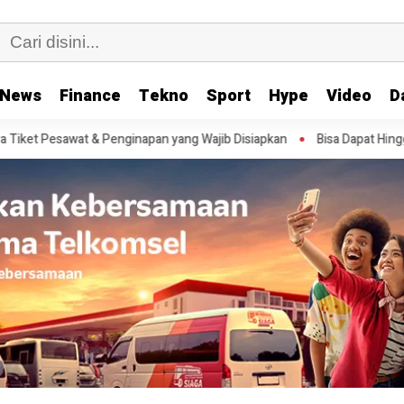
News
Finance
Tekno
Sport
Hype
Video
D
g Wajib Disiapkan
Bisa Dapat Hingga Rp1,8 Juta, Ini Tanda-Tanda St