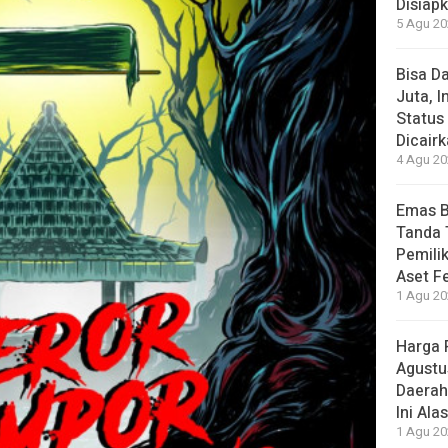
Disiap
5 Agu 20
Bisa D
Juta, 
Status
Dicair
4 Agu 20
Emas B
Tanda 
Pemilik
Aset F
1 Agu 20
Harga 
Agustu
Daerah
Ini Ala
1 Agu 20