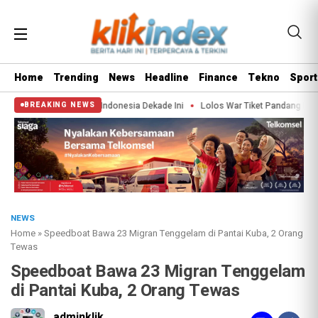
Home
Trending
News
Headline
Finance
Tekno
Sport
lu Tangkis Indonesia Dekade Ini
Lolos War Tiket Pandang Istana 2026? Segin
BREAKING NEWS
NEWS
Home
»
Speedboat Bawa 23 Migran Tenggelam di Pantai Kuba, 2 Orang
Tewas
Speedboat Bawa 23 Migran Tenggelam
di Pantai Kuba, 2 Orang Tewas
adminklik