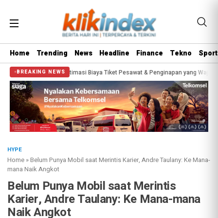
Home
Trending
News
Headline
Finance
Tekno
Sport
? Segini Estimasi Biaya Tiket Pesawat & Penginapan yang Wajib Disiapkan
B
BREAKING NEWS
HYPE
Home
»
Belum Punya Mobil saat Merintis Karier, Andre Taulany: Ke Mana-
mana Naik Angkot
Belum Punya Mobil saat Merintis
Karier, Andre Taulany: Ke Mana-mana
Naik Angkot